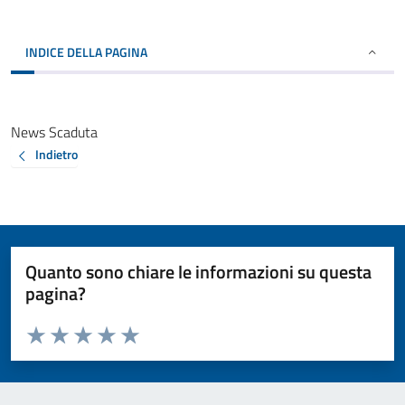
INDICE DELLA PAGINA
News Scaduta
Indietro
Quanto sono chiare le informazioni su questa
pagina?
Valuta da 1 a 5 stelle la pagina
Valuta 1 stelle su 5
Valuta 2 stelle su 5
Valuta 3 stelle su 5
Valuta 4 stelle su 5
Valuta 5 stelle su 5