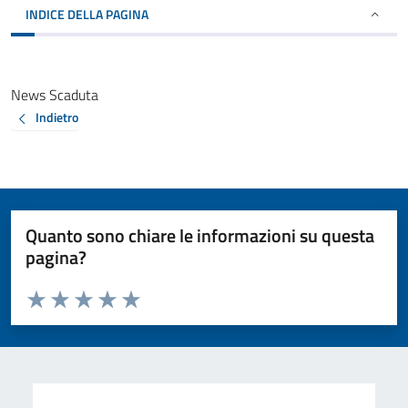
INDICE DELLA PAGINA
News Scaduta
Indietro
Quanto sono chiare le informazioni su questa
pagina?
Valuta da 1 a 5 stelle la pagina
Valuta 1 stelle su 5
Valuta 2 stelle su 5
Valuta 3 stelle su 5
Valuta 4 stelle su 5
Valuta 5 stelle su 5