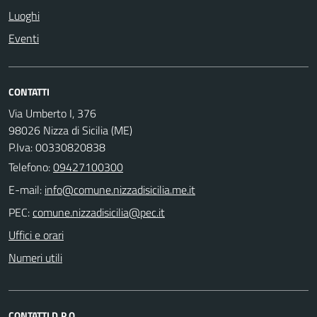
Luoghi
Eventi
CONTATTI
Via Umberto I, 376
98026 Nizza di Sicilia (ME)
P.Iva: 00330820838
Telefono:
09427100300
E-mail:
PEC:
Uffici e orari
Numeri utili
CONTATTI D.P.O.